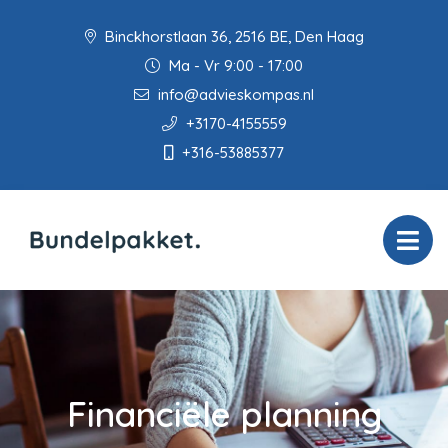
Binckhorstlaan 36, 2516 BE, Den Haag
Ma - Vr 9:00 - 17:00
info@advieskompas.nl
+3170-4155559
+316-53885377
Financiële planning