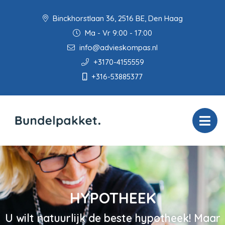
Binckhorstlaan 36, 2516 BE, Den Haag
Ma - Vr 9:00 - 17:00
info@advieskompas.nl
+3170-4155559
+316-53885377
HYPOTHEEK
U wilt natuurlijk de beste hypotheek! Maar