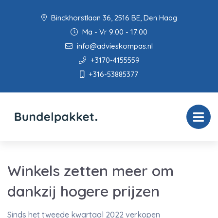
Binckhorstlaan 36, 2516 BE, Den Haag
Ma - Vr 9:00 - 17:00
info@advieskompas.nl
+3170-4155559
+316-53885377
Winkels zetten meer om
dankzij hogere prijzen
Sinds het tweede kwartaal 2022 verkopen