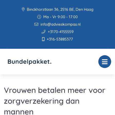
Binckhorstlaan 36, 2516 BE, Den Haag
Ma - Vr 9:00 - 17:00
info@advieskompas.nl
+3170-4155559
+316-53885377
Vrouwen betalen meer voor
zorgverzekering dan
mannen