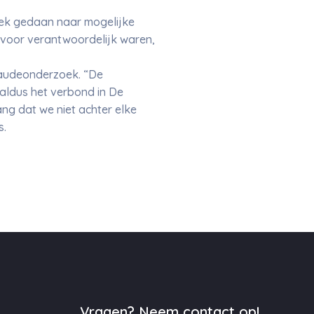
oek gedaan naar mogelijke
rvoor verantwoordelijk waren,
raudeonderzoek. “De
 aldus het verbond in De
ang dat we niet achter elke
s.
Vragen? Neem contact op!