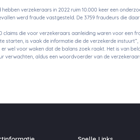
nd hebben verzekeraars in 2022 ruim 10.000 keer een onderz
evallen werd fraude vastgesteld. De 3759 fraudeurs die daa
00 claims die voor verzekeraars aanleiding waren voor een f
 starten, is vaak de informatie die de verzekerde instuurt”,
n er wel voor waken dat de balans zoek raakt. Het is van bel
ur verwachten, aldus een woordvoerder van de verzekeraar
tinformatie
Snelle Links