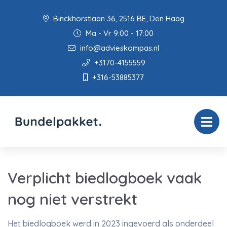
Binckhorstlaan 36, 2516 BE, Den Haag
Ma - Vr 9:00 - 17:00
info@advieskompas.nl
+3170-4155559
+316-53885377
Verplicht biedlogboek vaak
nog niet verstrekt
Het biedlogboek werd in 2023 ingevoerd als onderdeel