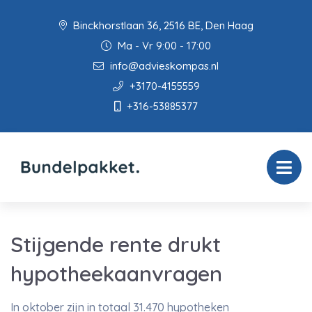
Binckhorstlaan 36, 2516 BE, Den Haag
Ma - Vr 9:00 - 17:00
info@advieskompas.nl
+3170-4155559
+316-53885377
Stijgende rente drukt
hypotheekaanvragen
In oktober zijn in totaal 31.470 hypotheken