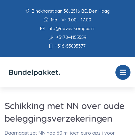
Binckhorstlaan 36, 2516 BE, Den Haag
Ma - Vr 9:00 - 17:00
info@advieskompas.nl
+3170-4155559
+316-53885377
Schikking met NN over oude
beleggingsverzekeringen
Daarnaast zet NN nog 60 miljoen euro opzij voor