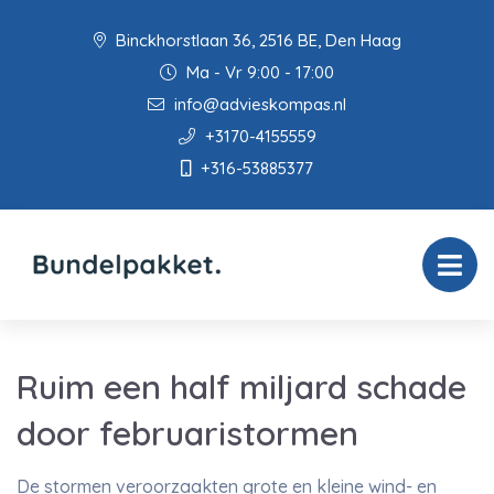
Binckhorstlaan 36, 2516 BE, Den Haag
Ma - Vr 9:00 - 17:00
info@advieskompas.nl
+3170-4155559
+316-53885377
Ruim een half miljard schade
door februaristormen
De stormen veroorzaakten grote en kleine wind- en