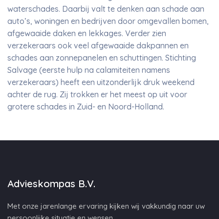
waterschades. Daarbij valt te denken aan schade aan
auto’s, woningen en bedrijven door omgevallen bomen,
afgewaaide daken en lekkages. Verder zien
verzekeraars ook veel afgewaaide dakpannen en
schades aan zonnepanelen en schuttingen. Stichting
Salvage (eerste hulp na calamiteiten namens
verzekeraars) heeft een uitzonderlijk druk weekend
achter de rug. Zij trokken er het meest op uit voor
grotere schades in Zuid- en Noord-Holland.
Advieskompas B.V.
Met onze jarenlange ervaring kijken wij vakkundig naar uw
persoonlijke situatie en wensen.