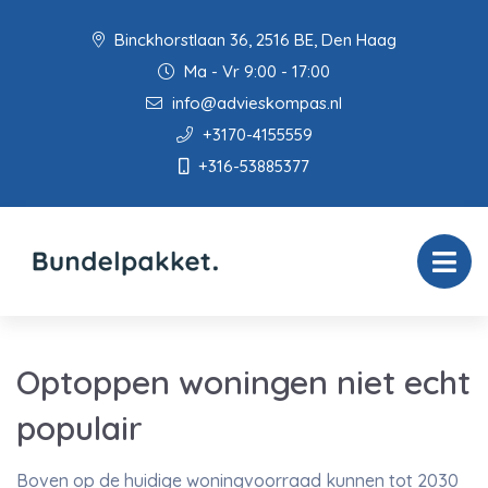
Binckhorstlaan 36, 2516 BE, Den Haag
Ma - Vr 9:00 - 17:00
info@advieskompas.nl
+3170-4155559
+316-53885377
Optoppen woningen niet echt
populair
Boven op de huidige woningvoorraad kunnen tot 2030