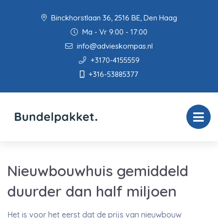
Binckhorstlaan 36, 2516 BE, Den Haag
Ma - Vr 9:00 - 17:00
info@advieskompas.nl
+3170-4155559
+316-53885377
Nieuwbouwhuis gemiddeld
duurder dan half miljoen
Het is voor het eerst dat de prijs van nieuwbouw