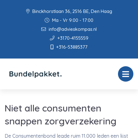
Binckhorstlaan 36, 2516 BE, Den Haag
Ma - Vr 9:00 - 17:00
info@advieskompas.nl
+3170-4155559
+316-53885377
Niet alle consumenten
snappen zorgverzekering
De Consumentenbond legde ruim 11.000 leden een lijst