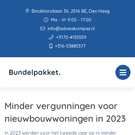
Binckhorstlaan 36, 2516 BE, Den Haag
Ma - Vr 9:00 - 17:00
info@advieskompas.nl
+3170-4155559
+316-53885377
Minder vergunningen voor
nieuwbouwwoningen in 2023
In 2023 werden voor het tweede jaar op rij minder