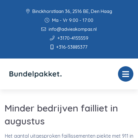
Binckhorstlaan 36, 2516 BE, Den Haag
Ma - Vr 9:00 - 17:00
info@advieskompas.nl
+3170-4155559
+316-53885377
Minder bedrijven failliet in
augustus
Het aantal uitgesproken faillissementen piekte met 911 in