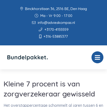
Binckhorstlaan 36, 2516 BE, Den Haag
Ma - Vr 9:00 - 17:00
info@advieskompas.nl
+3170-4155559
+316-53885377
Kleine 7 procent is van
zorgverzekeraar gewisseld
Het overstappercentage schommelt al jaren tussen 6 en