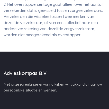
7. Het overstappercentage gaat alleen over het aantal
verzekerden dat is gewisseld tussen zorgverzekeraars.
Verzekerden die wisselen tussen twee merken van
dezelfde verzekeraar, of van een collectief naar een
andere verzekering van dezelfde zorgverzekeraar,
worden niet meegerekend als overstapper.
Advieskompas B.V.
Met onze jarenlange ervaring kijken wij vakkundig naar uw
persoonlijke situatie en wensen.