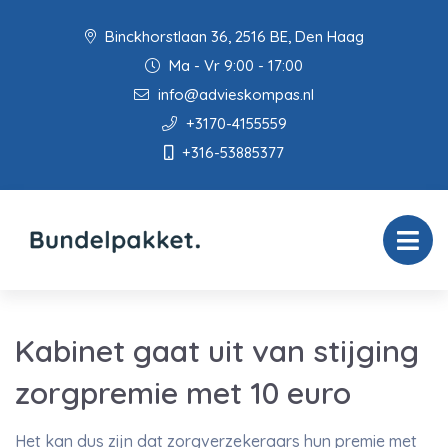
Binckhorstlaan 36, 2516 BE, Den Haag
Ma - Vr 9:00 - 17:00
info@advieskompas.nl
+3170-4155559
+316-53885377
Kabinet gaat uit van stijging
zorgpremie met 10 euro
Het kan dus zijn dat zorgverzekeraars hun premie met