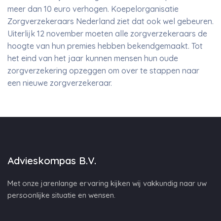
meer dan 10 euro verhogen. Koepelorganisatie
Zorgverzekeraars Nederland ziet dat ook wel gebeuren.
Uiterlijk 12 november moeten alle zorgverzekeraars de
hoogte van hun premies hebben bekendgemaakt. Tot
het eind van het jaar kunnen mensen hun oude
zorgverzekering opzeggen om over te stappen naar
een nieuwe zorgverzekeraar.
Advieskompas B.V.
Met onze jarenlange ervaring kijken wij vakkundig naar uw
persoonlijke situatie en wensen.