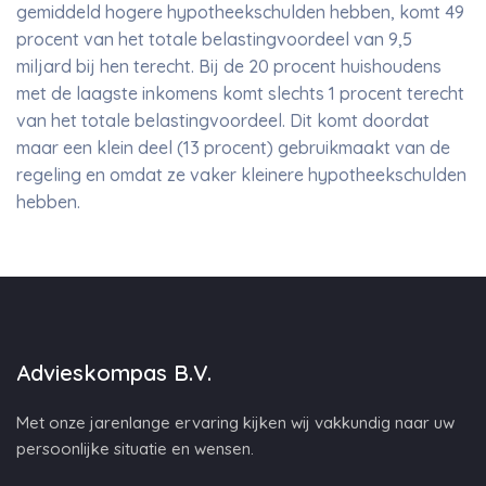
gemiddeld hogere hypotheekschulden hebben, komt 49
procent van het totale belastingvoordeel van 9,5
miljard bij hen terecht. Bij de 20 procent huishoudens
met de laagste inkomens komt slechts 1 procent terecht
van het totale belastingvoordeel. Dit komt doordat
maar een klein deel (13 procent) gebruikmaakt van de
regeling en omdat ze vaker kleinere hypotheekschulden
hebben.
Advieskompas B.V.
Met onze jarenlange ervaring kijken wij vakkundig naar uw
persoonlijke situatie en wensen.