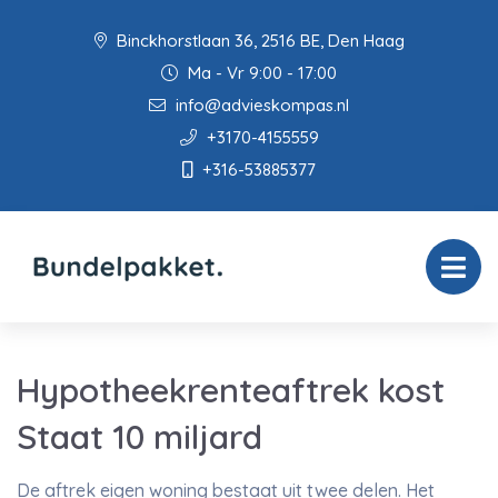
Binckhorstlaan 36, 2516 BE, Den Haag
Ma - Vr 9:00 - 17:00
info@advieskompas.nl
+3170-4155559
+316-53885377
Hypotheekrenteaftrek kost
Staat 10 miljard
De aftrek eigen woning bestaat uit twee delen. Het