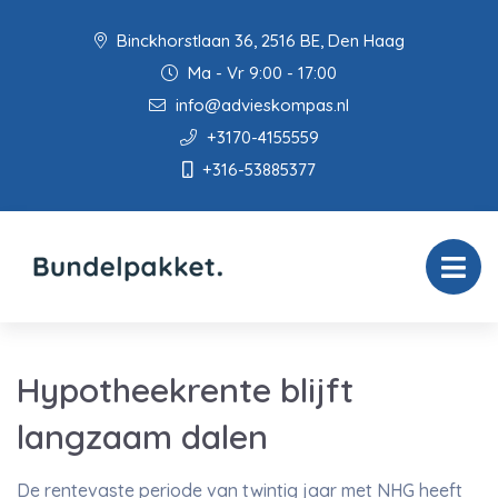
Binckhorstlaan 36, 2516 BE, Den Haag
Ma - Vr 9:00 - 17:00
info@advieskompas.nl
+3170-4155559
+316-53885377
Hypotheekrente blijft
langzaam dalen
De rentevaste periode van twintig jaar met NHG heeft