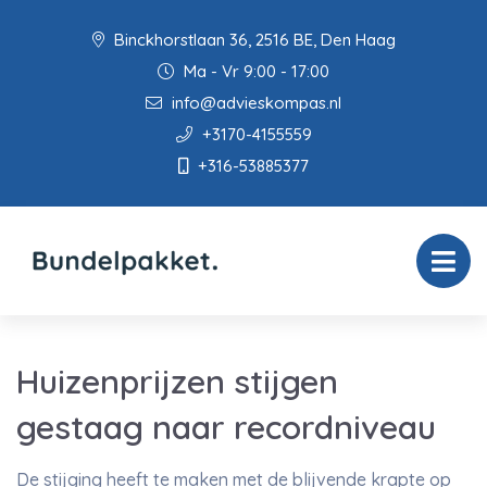
Binckhorstlaan 36, 2516 BE, Den Haag
Ma - Vr 9:00 - 17:00
info@advieskompas.nl
+3170-4155559
+316-53885377
Huizenprijzen stijgen
gestaag naar recordniveau
De stijging heeft te maken met de blijvende krapte op