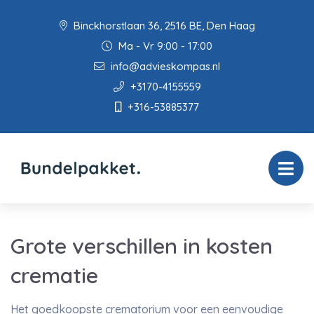
Binckhorstlaan 36, 2516 BE, Den Haag
Ma - Vr 9:00 - 17:00
info@advieskompas.nl
+3170-4155559
+316-53885377
Grote verschillen in kosten
crematie
Het goedkoopste crematorium voor een eenvoudige