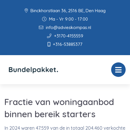
Binckhorstlaan 36, 2516 BE, Den Haag
Ma - Vr 9:00 - 17:00
info@advieskompas.nl
+3170-4155559
+316-53885377
Fractie van woningaanbod
binnen bereik starters
In 2024 waren 47.559 van de in totaal 204.460 verkochte