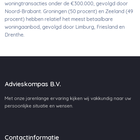
woningtransacties onder de €300.000, gevolgd door
Noord-Brabant. Groningen (50 procent) en Zeeland (49
procent) hebben relatief het meest betaalbare
woningaanbod, gevolgd door Limburg, Friesland en
Drenthe.
Advieskompas B.V.
Met onze jarenlange ervaring kijken wij vakkundig naar uw
persoonlijke situatie en wensen.
Contactinformatie