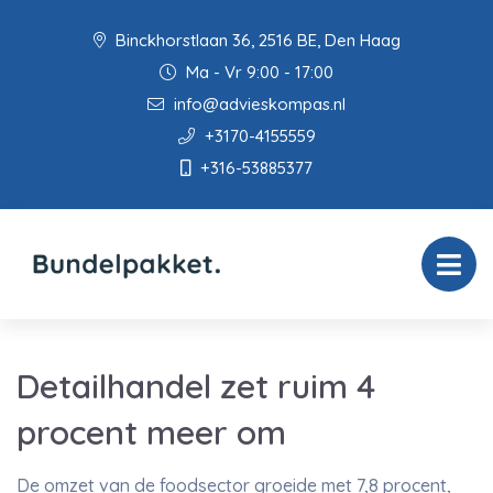
Binckhorstlaan 36, 2516 BE, Den Haag
Ma - Vr 9:00 - 17:00
info@advieskompas.nl
+3170-4155559
+316-53885377
Detailhandel zet ruim 4
procent meer om
De omzet van de foodsector groeide met 7,8 procent,