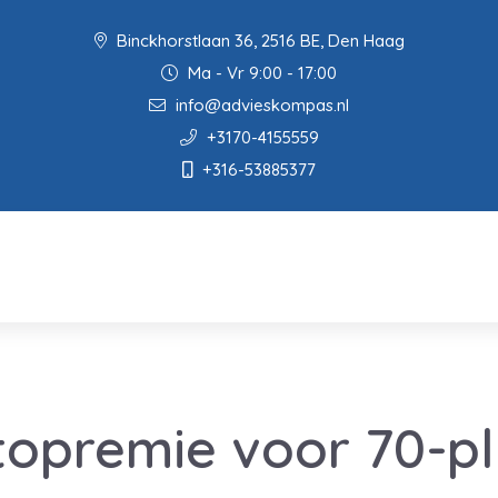
Binckhorstlaan 36, 2516 BE, Den Haag
Ma - Vr 9:00 - 17:00
info@advieskompas.nl
+3170-4155559
+316-53885377
topremie voor 70-pl